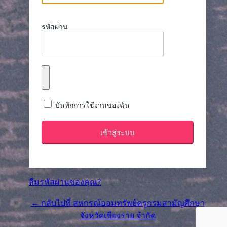
รหัสผ่าน
บันทึกการใช้งานของฉัน
ลืมรหัสผ่านของคุณ?
← กลับไปที่ สหกรณ์ออมทรัพย์ครูกรมสามัญศึกษา
จังหวัดเชียงราย จำกัด