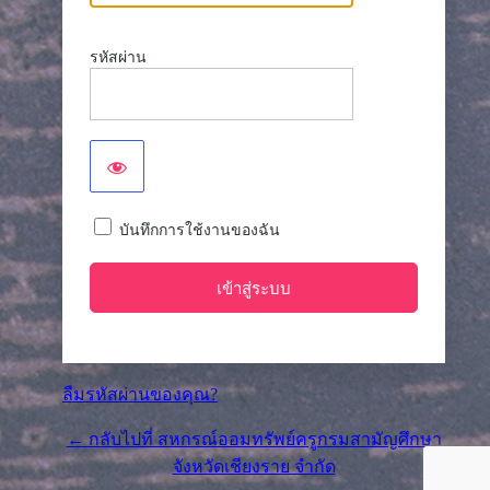
รหัสผ่าน
บันทึกการใช้งานของฉัน
ลืมรหัสผ่านของคุณ?
← กลับไปที่ สหกรณ์ออมทรัพย์ครูกรมสามัญศึกษา
จังหวัดเชียงราย จำกัด